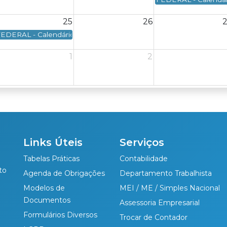
25
26
mento: Dia 23/08/2026 - Domingo
EDERAL - Calendário Federal - Data de vencimento: Dia 25/08/202
1
2
deral - Data de vencimento: Dia 31/08/2026 - Segunda-feira
Links Úteis
Serviços
Tabelas Práticas
Contabilidade
to
Agenda de Obrigações
Departamento Trabalhista
Modelos de
MEI / ME / Simples Nacional
Documentos
Assessoria Empresarial
Formulários Diversos
Trocar de Contador