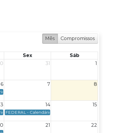
Mês
Compromissos
Sex
Sáb
30
31
1
6
7
8
6 - Terça-feira
ncimento: Dia 05/08/2026 - Quarta-feira
o Federal - Data de vencimento: Dia 06/08/2026 - Quinta-feira
13
14
15
o Federal - Data de vencimento: Dia 13/08/2026 - Quinta-feira
FEDERAL - Calendário Federal - Data de vencimento: Dia 14/08
20
21
22
o Federal - Data de vencimento: Dia 20/08/2026 - Quinta-feira