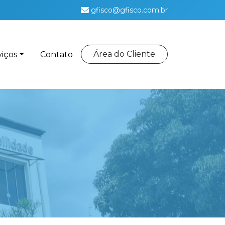
gfisco@gfisco.com.br
Área do Cliente
viços
Contato