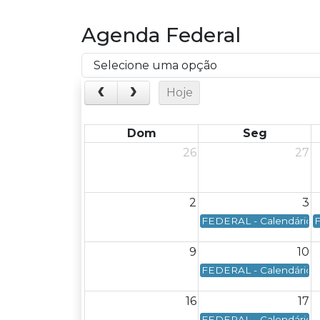
Agenda Federal
Hoje
Dom
Seg
26
27
2
3
FEDERAL - Calendário F
F
9
10
FEDERAL - Calendário Fe
16
17
FEDERAL - Calendário Fe