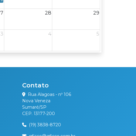
27
28
29
6 - Terça-feira
3
4
5
Contato
Rua Alagoas - nº 106
Nova Veneza
Sumaré/SP
CEP. 13177-200
(19) 3838-8720