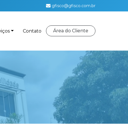
gfisco@gfisco.com.br
Área do Cliente
viços
Contato